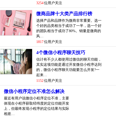
3254
位用户关注
问：零钱支付额度超过20万，里面的零钱该怎么办？
微商品牌十大类产品排行榜
微信零钱不能用于微信支付，可以选择零钱提现，或者等到
选择产品和品牌作为微商非常重要。选一
每年的1月1日（如2018年1月1日）再继续使用。
个好的品类相当于成功了一半，选一个好
的团队相当于成功了80%。销量是微商的
零钱支...
[
查看详情
]
风…
1817
位用户关注
top
4
2017微信零钱限额多少？微信转账额度多少技
巧
4个微信小程序聊天技巧
估计有不少人都使用过微信的聊天功能，
微信支付和转账在生活中的用处越来越多的，不过微信零钱
其实这项功能是通过开发微信小程序达到
是有额度限制的，2017微信零钱限额多少？微信转账额度多
的，微信小程序聊天功能要怎么开发?一
少？
起来…
1152
位用户关注
一、2017微信零钱限额多少?
微信小程序定位不准怎么解决
二、微信转帐操作步骤
最近有用户说微信小程序定位不准，主要
体现在小程序获取经纬度的定位功能开发
1、打开微信，【钱包】;
上，但最终发现小程序的定位结果与实际
相差…