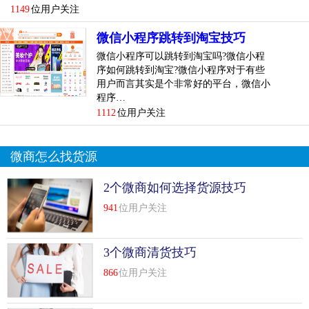
2、钱包下的【转账】;
1149
位用户关注
3、选择目标转账联系人;
微信小程序跳转到淘宝技巧
微信小程序可以跳转到淘宝吗?微信小程
4、输入转账金额，【转账】;
序如何跳转到淘宝?微信小程序对于有些
用户而言其实是个非常好的平台，微信小
5、比较后输入支付密码验证身份，验证通过则转账成功。
程序…
1112
位用户关注
...
[
查看详情
]
top
5
腾讯对微信免费转账功能的取消，众说纷纭！
微商怎么找货源
技巧
2个微商如何选择货源技巧
到底微信免费转账时代的终结是好还是坏？其实因人而异，
不过总归一点，安全性方面还是做得蛮好的。虽然用户在微
941
位用户关注
信转账金额方面受到限制了，却能起到安全保护用户金额的
作用。
3个微商清货技巧
866
位用户关注
随着微信新政的出台，用户在转账金额方面可不能像以前那
样随心所欲了。使用微信转账付款时，每个人的转账金额在
每个月只能享受2万元的额度，若超出部分则要收取0.1%的手