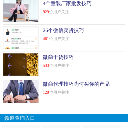
4个童装厂家批发技巧
续费了。如你想通过微信转账金额4万元的，那么超出的2万
929
位用户关注
元就要按0.1%来收费，即要...
[
查看详情
]
top
6
微商间微信转账要警惕这些陷阱！否则可能钱
26个微信卖货技巧
财两空技巧
461
位用户关注
钱茜通过微信转账借给朋友翟翟6000元钱，老掉牙的套路，
翟翟人间消失，钱当然是没还咯。钱茜向法院起诉，翟翟没
微商干货技巧
有到庭，钱茜在法庭上出示了转账记截图，截图上显示收款
人竟然是个叫“帅出地球”的家伙，无法和被告的真实身份联
533
位用户关注
系起来。单凭一份转账截屏法官不能定案。比较终法官以证
据不足驳回了钱茜的诉讼请求。
微商代理技巧为何买你的产品
128
位用户关注
律师支招：钱，可以在微信上转~but!!! 借条得当面给，别顾
着面子，面子到时还不了钱。懒得打借条，留个借款的聊天
记录也成...
[
查看详情
]
频道查询入口
top
7
微信转账转错了怎么办？微信转账怎么撤回技
巧