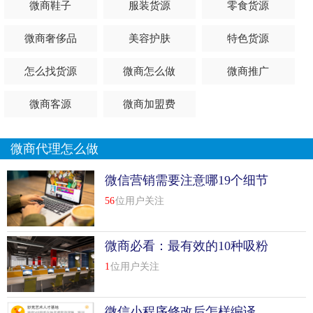
微商鞋子
服装货源
零食货源
微商转账在生活中也有很大的作用，很多人都习惯用微信转
微商奢侈品
美容护肤
特色货源
账，那么微信转账转错了怎么办？微信转账怎么撤回？一起
来看下。
怎么找货源
微商怎么做
微商推广
我们知道微信发送消息功能可以撤回，但是微信转账功能可
微商客源
微商加盟费
以撤回吗?微信转账怎么撤回来?近日，有网友道出微信推出
支持转账撤回新功能，这是真的吗?让我们来看下腾讯怎么
说?
微商代理怎么做
微信转账怎么撤回?
微信营销需要注意哪19个细节
56
位用户关注
随着网络支付功能的增多，很多人都有像微信红包、话费充
错等情况出现，难道转错账只要对方不退就...
[
查看详情
]
微商必看：最有效的10种吸粉
top
8
微信转账比较多能转多少？微信转账多久到账
绝招
技巧
1
位用户关注
有很多微信用户都习惯使用微信转账，不过微信转账有一定
微信小程序修改后怎样编译
的额度限制，微信转账比较多能转多少钱？微信转账多久到