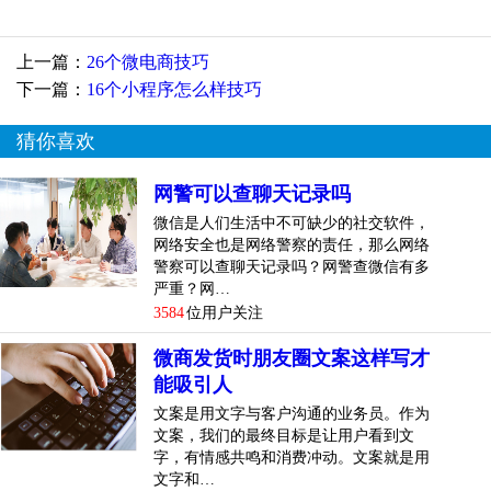
微信转账限额按是否添加银行分两种情况：
上一篇：
26个微电商技巧
一、未添加银行卡：可使用零钱资金进行转账，限额是单笔
下一篇：
16个小程序怎么样技巧
单日200元，收款方单笔单日3000元；
猜你喜欢
二、已添加银行卡：可以使用零钱或银行...
[
查看详情
]
top
3
微信零钱转账限额了怎么办？微信转账限额怎
网警可以查聊天记录吗
么提升技巧
微信是人们生活中不可缺少的社交软件，
网络安全也是网络警察的责任，那么网络
微信的支付额度限制让很多人后续都没法再支付，那么微信
警察可以查聊天记录吗？网警查微信有多
零钱转账限额了怎么办？微信转账限额怎么提升？具体有什
严重？网…
3584
位用户关注
么方法？
微商发货时朋友圈文案这样写才
问：零钱支付额度20万用完了怎么办，里面的零钱该怎么
能吸引人
办？
文案是用文字与客户沟通的业务员。作为
文案，我们的最终目标是让用户看到文
答：：微信零钱支付额度20万用完了，微信用户可以使用银
字，有情感共鸣和消费冲动。文案就是用
行卡来进行微信支付。
文字和…