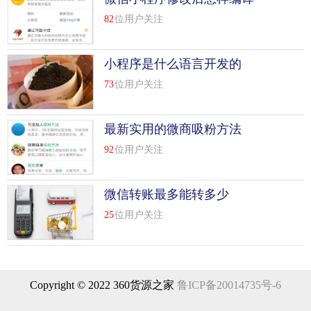
账？跟小编来看下。
82
位用户关注
一、微信转账比较多能转多少钱?
小程序是什么语言开发的
微信转账限额按是否添加银行分两种情况：
73
位用户关注
一、未添加银行卡：可使用零钱资金进行转账，限额是单笔
单日200元，收款方单笔单日3000元;
最新实用的微商吸粉方法
92
位用户关注
二、已添加银行卡：可以使用零钱或银行卡资金进行转账，
限额为：单笔单日限额50000元，收款方无限额。
微信转账最多能转多少
用微信转账...
[
查看详情
]
25
位用户关注
top
9
微信转账怎么撤回？微信转账转错了怎么办技
巧
我们都知道微信红包转账功能，不过里面的微信还有众多，
Copyright © 2022 360货源之家
鲁ICP备20014735号-6
要是微信转账转错了怎么办？如果对方没有收款可以取消
吗？微信转账怎么撤回？