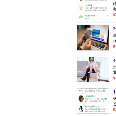
9
9
9
9