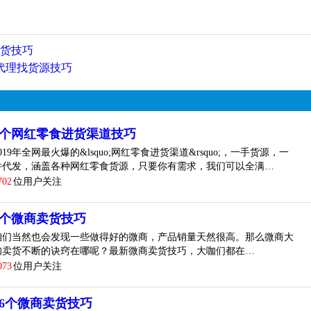
清货技巧
商代理找货源技巧
3个网红零食进货渠道技巧
019年全网最火爆的&lsquo;网红零食进货渠道&rsquo;，一手货源，一
件代发，涵盖各种网红零食货源，只要你有需求，我们可以全满…
702
位用户关注
9个微商卖货技巧
咱们当然也会发现一些做得好的微商，产品销量天然很高。那么微商大
咖卖货不断的诀窍在哪呢？最新微商卖货技巧，大咖们都在…
073
位用户关注
26个微商卖货技巧