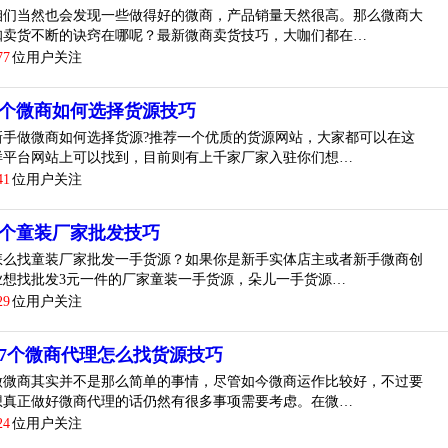
咱们当然也会发现一些做得好的微商，产品销量天然很高。那么微商大
咖卖货不断的诀窍在哪呢？最新微商卖货技巧，大咖们都在…
77
位用户关注
2个微商如何选择货源技巧
新手做微商如何选择货源?推荐一个优质的货源网站，大家都可以在这
样平台网站上可以找到，目前则有上千家厂家入驻你们想…
41
位用户关注
4个童装厂家批发技巧
怎么找童装厂家批发一手货源？如果你是新手实体店主或者新手微商创
业想找批发3元一件的厂家童装一手货源，朵儿一手货源…
29
位用户关注
17个微商代理怎么找货源技巧
做微商其实并不是那么简单的事情，尽管如今微商运作比较好，不过要
想真正做好微商代理的话仍然有很多事项需要考虑。在微…
24
位用户关注