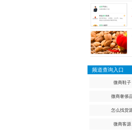
频道查询入口
微商鞋子
微商奢侈
怎么找货
微商客源