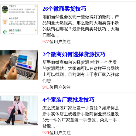
4.下午可以发一些反馈的晒单，个人了解有了，产品有了，来
26个微商卖货技巧
点反馈更能获取客户的信赖...
[
查看详情
]
咱们当然也会发现一些做得好的微商，产
top
4
微商代理
2017
怎么做比较赚钱？微商卖货技巧
品销量天然很高。那么微商大咖卖货不断
的诀窍在哪呢？最新微商卖货技巧，大咖
2017年微商
代理怎么做
比较赚钱？现在有很多人加入微
们都在…
商，但是对于微商的销售技巧又不是很了解，小编就给大家
977
位用户关注
介绍下微商卖货技巧。
2个微商如何选择货源技巧
新手做微商如何选择货源?推荐一个优质
现在微商创业是个热门话题，许多人趁机寻找自己的发财致
的货源网站，大家都可以在这样平台网站
富之路。比不得背景雄厚的实体企业，比不得会特色微信营
上可以找到，目前则有上千家厂家入驻你
销的专长人员，选择做微商代理可以让你少走弯路。那么微
们想…
商代理怎么做比较赚钱呢？
941
位用户关注
产品首先要是大众有需求的微商货源，如果微商货源比较冷
4个童装厂家批发技巧
门，你朋友圈的朋友50%以上都用不上，那么...
[
查看详情
]
怎么找童装厂家批发一手货源？如果你是
新手实体店主或者新手微商创业想找批发
top
5
比较新微商卖货技巧，大咖们都在用！技巧
3元一件的厂家童装一手货源，朵儿一手
货源…
咱们当然也会发现一些做得好的微商，产品销量天然很高。
929
位用户关注