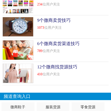
盲目的推销只会让客户离我们越来越远，对我们产生厌烦心
234
位用户关注
理，这是微商的一大禁忌，相信很多人都很厌恶频繁打扰自
己生活的微商。所以，关注客户购买的前提是有...
[
查看详情
]
9个微商卖货技巧
top
7
微商卖货技巧，微商做好这5步销量至少提高
1073
位用户关注
50%技巧
微商怎么才能卖好货?对于微商来说这一个重要的问题。做
6个微商卖货渠道技巧
好微商有很多的推广技巧，比如回头客、转介绍这些也都是
789
位用户关注
微商提高销量的手段。而在平时的运营中也有许多注意的地
方，下面给大家分析下微商的5大注意事项，做好这些销量
12个微商找货源技巧
肯定也会有所提升的。
410
位用户关注
1、不了解自己的产品
不了解自己的产品的微商是不称职的微商。连自身差品的规
格、功能、后果、运用人群等等都不理解，你怎样去向他人
频道查询入口
销售?，不是只要发发朋友圈就有人...
[
查看详情
]
微商鞋子
服装货源
零食货源