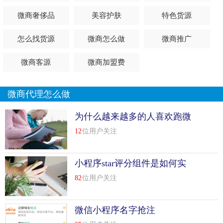
top
8
新手微商卖货有哪些技巧
微商奢侈品
美容护肤
特色货源
新手微商卖货技巧有哪些？每个人做微商都有自己的初衷，
有的人为了赚钱，有的人是为了充实自己，有的人是带有一
怎么找货源
微商怎么做
微商推广
种新鲜的去尝试的想了解更多微营销技巧+v853843782
微商客源
微商加盟费
如何包装朋友圈
第一个就是个人形象包装，也就是我们的个人品牌
微商代理怎么做
新手微商卖货技巧有哪些？微信，一个虚拟的，人家根本就
为什么越来越多的人喜欢跑微
不认识你，也不知道你到底生活是什么样的，他们只能通过
商大会
12
位用户关注
你的朋友圈去了解你，所以你的朋友圈一定要打造得有真实
性，大家才会愿意来...
[
查看详情
]
小程序star评分组件是如何实
top
9
宝妈微商卖货技巧，让客户掏钱的金钥匙技巧
现的呢
82
位用户关注
我是婷婷，90后微商讲师一枚，微信853843782，欢迎大家
加我微信交流学习更多精准引流客源粉丝方法和技巧，手把
微信小程序名字抢注
手教你做好微商