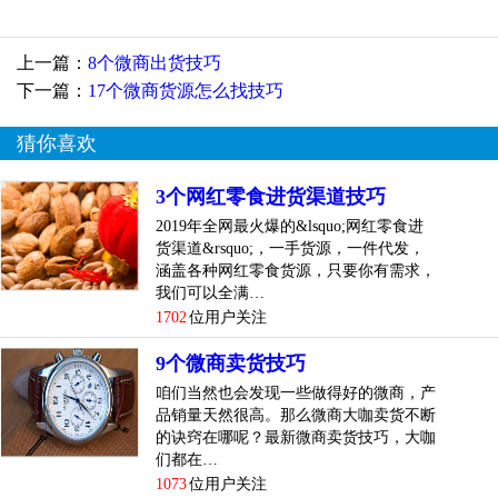
于做微商来说，除了做特产或者私家菜、小吃的是自产自销
意外，目前还真没有发现谁是自己生产商品...
[
查看详情
]
上一篇：
8个微商出货技巧
top
3
比较新微商卖货技巧,教你微商怎么快速卖货技
下一篇：
17个微商货源怎么找技巧
巧
猜你喜欢
那么能掌握一些小技巧类的，对于做微商来说，是可以事半
功倍的哦！
3个网红零食进货渠道技巧
2019年全网最火爆的&lsquo;网红零食进
朋友圈小技巧
货渠道&rsquo;，一手货源，一件代发，
涵盖各种网红零食货源，只要你有需求，
1.早上可以发一条早安正能量的动态，为自己打气同时让别人
我们可以全满…
感受到你的积极心态。
1702
位用户关注
2.上午可以发送一点实时热点话题，让别人关注你的动态产生
9个微商卖货技巧
话题性。
咱们当然也会发现一些做得好的微商，产
品销量天然很高。那么微商大咖卖货不断
3.中午可以发送一些广告类的东西，因为中午大家都会吃饭玩
的诀窍在哪呢？最新微商卖货技巧，大咖
手机，朋友圈的浏览量会很大哦
们都在…
1073
位用户关注