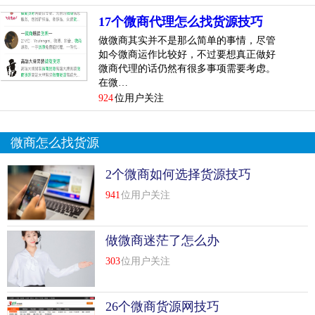
那么微商大咖卖货不断的诀窍在哪呢？
17个微商代理怎么找货源技巧
比较新微商卖货技巧，大咖们都在用！
做微商其实并不是那么简单的事情，尽管
如今微商运作比较好，不过要想真正做好
1、有方针的选择宣扬途径
微商代理的话仍然有很多事项需要考虑。
在微…
当时咱们发现网络很发达，衍生出了许多的宣扬途径，诸多
924
位用户关注
的宣扬途径自身仍是有一定价值的，但也有大小。作为商家
永远都是要做到以小投入来获得大收益，因此有意图的选择
微商怎么找货源
一些投入产出大的宣扬途径去运营，这样才是可行的。例如
当时微信拥有数亿粉丝，是一个相对较...
[
查看详情
]
2个微商如何选择货源技巧
top
6
微商卖货技巧，微商怎么把产品卖出去技巧
941
位用户关注
微商卖货成功与否，在很大程度上取决于你的营销策略，如
做微商迷茫了怎么办
果你能掌握了客户的购物行为，那么出单自然也会轻松很
多。那么如何分析消费者的购买行为，通过你所掌握的行为
303
位用户关注
来影响与诱导消费者购买呢?我们就来讲讲微商卖货技巧中
的一问、二看、三听、四谈、五试、六成交！
26个微商货源网技巧