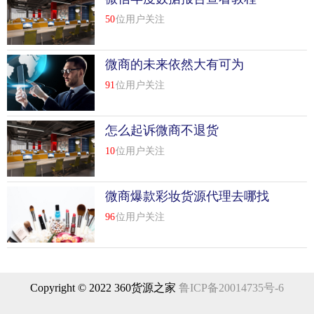
50
位用户关注
微商的未来依然大有可为
91
位用户关注
手机微商加好友，qq群导出法，严格来说，这不是技巧。而
微商，新手，既没有经验也没有方法，只有杵磨针的毅力才
怎么起诉微商不退货
能找到客户。发帖引流，这个有效直接，如何把找客户当成
10
位用户关注
微商，掌握发帖的本质，找到客户，加好友，不再是困扰你
的难题，当然做微商也没那么难。一个成功的微商如何赚
微商爆款彩妆货源代理去哪找
钱？“微商”的快速发展，其实和微信的发展直接相关。毕竟
货源
微信的用户量对我们来说是巨大的，是一个非常适合发展电
96
位用户关注
子商务和推广产品的平台。
如果觉得一个微信不够用，当然可以用工具。今年比较新的
群控，铁拐李精控，一台电脑可以控制几十个微信，成本
Copyright © 2022 360货源之家
鲁ICP备20014735号-6
低，操作简单。