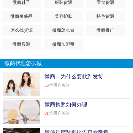
微商鞋子
服装货源
零食货源
准确，就算你有几千个朋友，也跟零一样。
可以借助采集软件搜索关键词，采集数据。数据量会比较
微商奢侈品
美容护肤
特色货源
大。筛选后，你会得到相对金额的准确数据。如何找到做微
怎么找货源
微商怎么做
微商推广
商的客户？语音引流，这个主要用来开发微商代理。要有一
定的专业知识，微商的成功经验和生动的表达能力才能吸引
微商客源
微商加盟费
客户的目光。
搜索引流，搜索文库，搜索知道等。可以说是微商青睐的很
微商代理怎么做
多引流方式，但是因为引流效果好，操作起来相对比较困
难，没有技巧就找不到成功的客户。需要更多的技巧和方
微商：为什么要款到发货
法，这方面可以和我具体讨论。
38
位用户关注
微商执照如何办理
91
位用户关注
微信年度数据报告查看教程