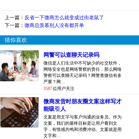
上一篇：
反省一下微商怎么就变成过街老鼠了
下一篇：
微商总羡慕别人没有都开单
猜你喜欢
微商给外界的感觉是很赚钱，轻松简单。好像80%的人都很
赚钱，只有20%的人不赚钱。但真实情况完全相反，实际上
网警可以查聊天记录吗
赚钱不到10%。之所以觉得很赚钱，是因为大部分都是微商
微信是人们生活中不可缺少的社交软件，
本身塑造的，这也是我这里要说的“泡沫”。
网络安全也是网络警察的责任，那么网络
警察可以查聊天记录吗？网警查微信有多
做不做微信生意，要看朋友的素质。不可否认，比较早做微
严重？网…
信生意的人，大部分确实赚钱了。但是到了后面，赚钱的人
3587
位用户关注
越来越少了。甚至之前赚钱的也开始慢慢放弃。因为他们总
微商发货时朋友圈文案这样写才
以为自己能顺利进步，能再接再厉，但很多时候，他们赚钱
能吸引人
的时候，不一定是真正的能力，而是机会。所以不赚钱的就
文案是用文字与客户沟通的业务员。作为
放弃，少数赚钱的就开始放弃。
文案，我们的最终目标是让用户看到文
字，有情感共鸣和消费冲动。文案就是用
即便如此，从外界来看，微商做得还不错。事实上，只有自
文字和…
己做过的人才知道微商可以有多辛苦多累。说白了，做微信