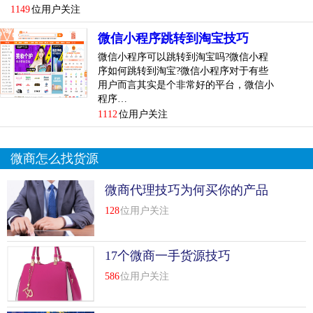
1149
位用户关注
所以各行各业都有自己的操作规则。如果没有亲身经历，就
微信小程序跳转到淘宝技巧
不要妄下结论。
微信小程序可以跳转到淘宝吗?微信小程
序如何跳转到淘宝?微信小程序对于有些
微商怎么样，靠谱吗？存在是合理的。只要光明正大的赚
用户而言其实是个非常好的平台，微信小
钱，用自己的劳动和脑力赚钱，不违法，不触底线，不违背
程序…
道德，就不用在意别人的言论。我怕自己什么都不懂的时候
1112
位用户关注
不理解，还会评论揣测，给别人一个不切实际的污名。
微商怎么找货源
微商早期运营的时候流量不大，所以新生的微商90%以上都
是先卖货给朋友。有些人显然不想买，但他们买是因为友谊
微商代理技巧为何买你的产品
手机微商加好友好还是微商加好友好？一手商学院提醒你，
128
位用户关注
想做微信生意，那么多品牌都在招商，找一个自己喜欢的，
再看别人条件。如果他们“对”，那就好好做。每个行业都一
17个微商一手货源技巧
样。只要用心坚持，比较后的结果不会太差。但前提是找到
合适的产品和老板。既然身边有那么多微商从业者，为什么
586
位用户关注
不从这些人身上寻找机会呢？对所有人来说，这是一个机
会，一个巨大的机会。