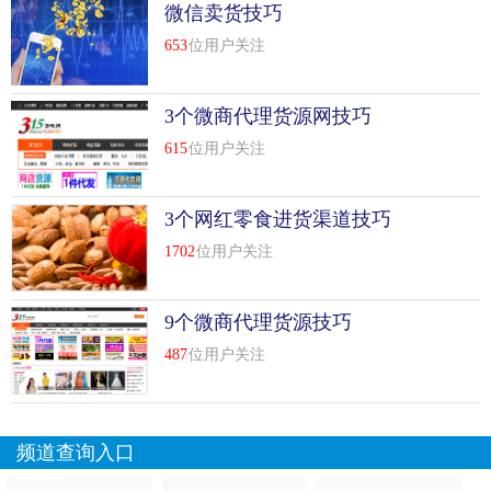
微信卖货技巧
653
位用户关注
3个微商代理货源网技巧
615
位用户关注
3个网红零食进货渠道技巧
1702
位用户关注
9个微商代理货源技巧
手机微商加好友好吗？什么是机会？能抓住的是机会，不能
487
位用户关注
抓住的是“器官”。如果有一些政*资源，行业协会资源，企业
家资源，会更好玩。你有酒，我们有故事。我们来一首关于
距离的诗。
频道查询入口
做微信生意怎么找客户？
微商引流
技能加给准朋友。如果不