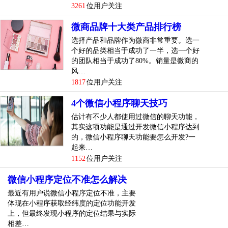
3261
位用户关注
生意比上班还累，还辛苦。
微商品牌十大类产品排行榜
很多人可能说过，每天拿着手机有多累多辛苦？因此，大多
选择产品和品牌作为微商非常重要。选一
数人对微商的理解不仅是片面的，也是主观的。如果可以，
个好的品类相当于成功了一半，选一个好
说微商简单，或者说微商不努力的人，可以试试看能不能赚
的团队相当于成功了80%。销量是微商的
钱，能坚持多久。
风…
1817
位用户关注
4个微信小程序聊天技巧
估计有不少人都使用过微信的聊天功能，
其实这项功能是通过开发微信小程序达到
的，微信小程序聊天功能要怎么开发?一
起来…
1152
位用户关注
微信小程序定位不准怎么解决
最近有用户说微信小程序定位不准，主要
体现在小程序获取经纬度的定位功能开发
上，但最终发现小程序的定位结果与实际
相差…