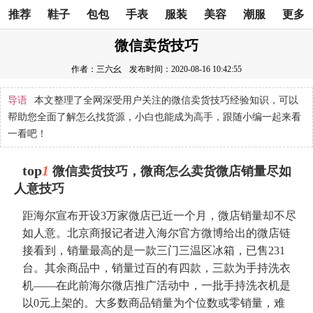
推荐
鞋子
包包
手表
服装
美容
潮服
更多
微信卖货技巧
作者：三六幺
发布时间：2020-08-16 10:42:55
导语
本文整理了全网深受用户关注的微信卖货技巧经验知识，可以
帮助您全面了解怎么找货源，小白也能成为高手，跟随小编一起来看
一看吧！
top
1
微信卖货技巧，微商怎么卖货微店销量尽如
人意技巧
距海尔宣布开设3万家微店已近一个月，微店销量却不尽
如人意。北京商报记者进入海尔官方微博给出的微店链
接看到，销量最高的是一款三门三温区冰箱，已售231
台。其余商品中，销量过百的有四款，三款为手持洗衣
机——在此前海尔微店推广活动中，一批手持洗衣机是
以0元上架的。大多数商品销量为个位数或零销量，难