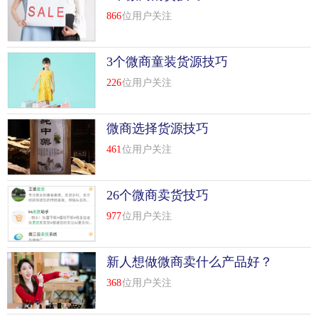
866
位用户关注
3个微商童装货源技巧
226
位用户关注
微商选择货源技巧
461
位用户关注
26个微商卖货技巧
977
位用户关注
新人想做微商卖什么产品好？
做微商货源从哪里来的
368
位用户关注