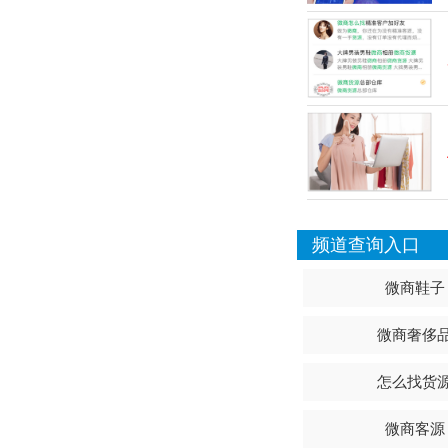
频道查询入口
微商鞋子
微商奢侈
怎么找货
微商客源