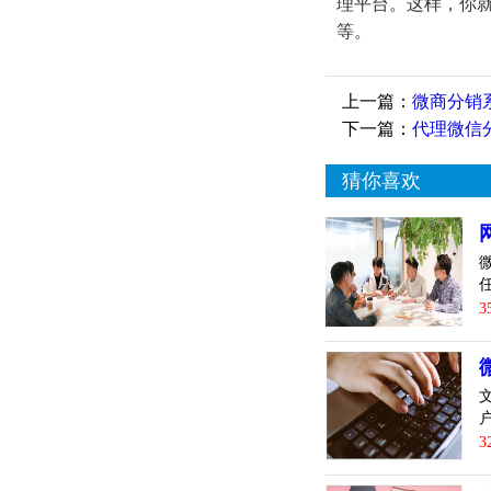
理平台。这样，你
等。
上一篇：
微商分销
下一篇：
代理微信
猜你喜欢
3
3