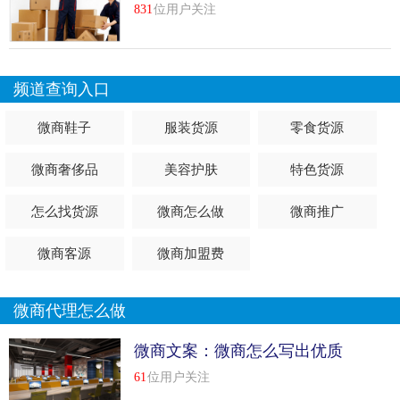
831
位用户关注
频道查询入口
微商鞋子
服装货源
零食货源
微商奢侈品
美容护肤
特色货源
怎么找货源
微商怎么做
微商推广
微商客源
微商加盟费
微商代理怎么做
微商文案：微商怎么写出优质
的软文
61
位用户关注