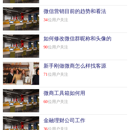
微信营销目前的趋势和看法
34
位用户关注
如何修改微信群昵称和头像的
办法
90
位用户关注
新手刚做微商怎么样找客源
71
位用户关注
微商工具箱如何用
60
位用户关注
金融理财公司工作
36
位用户关注