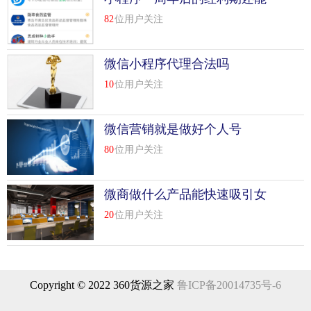
这是一个线下和线上深度融合的场景。在这个场景中，我们
有多久
82
位用户关注
经历了多个入口：
分享门户：收到朋友的分享，驱使我去预订服务。
微信小程序代理合法吗
提醒条目：预约并收到提醒信息。
10
位用户关注
服务入口：扫码体验服务，商家确认预订信息。
微信营销就是做好个人号
评价词条：体验服务后，评价分享。
80
位用户关注
5.小程序将来可能会打开点对点连接
微商做什么产品能快速吸引女
在小程序启动之前，许多离线业务场景实际上是以服务号h5
性客户
的形式呈现的。然而，近年来的实践证明，这种商业模式并
20
位用户关注
不十分成功。失败的原因首先是用户体验差，其次是这种商
业模式和线下场景的不协调和不匹配。我们以餐饮业为例：
点餐是一个需要即时反应的场景，从选菜到下单，一定要非
常流畅，才能达到良好的点餐体验。
Copyright © 2022 360货源之家
鲁ICP备20014735号-6