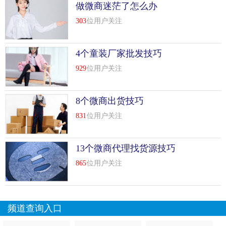
做微商迷茫了怎么办
击了传统纸质媒体和网络媒体的格局。新媒体的蓬勃发展迫
使许多传统媒体要么谢幕，要么被迫转型。小程序时代，每
303
位用户关注
个人都有机会成为入口，不受各种平台的限制，我真的自己
做主。微信小程序给了我们太多的机会，但我觉得“去中心
4个童装厂家批发技巧
化”才是小程序带来的巨大机会。
929
位用户关注
2.小程序的制胜点在于产品和服务
小程序开发是要做的第一步，但我个人认为你需要弄清楚我
8个微商出货技巧
们需要开发什么样的小程序。产品和服务是小程序未来发展
831
位用户关注
的重中之重。
在我之前的文章里，我有一个观点。小程序在一定程度上降
13个微商代理找货源技巧
低了我们的发展门槛和营销基因。微信团队希望小程序开发
865
位用户关注
者专注于产品创新，产品和服务的区别是未来小程序成功的
关键。
3.小程序应该用来成为自己的思维
频道查询入口
前段时间看到业内人士有这样的看法，他们认为小程序并不