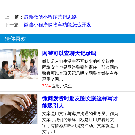
加项目”，创建一个新的微信小程序项目。
4.微信开发者工具分为“编辑”、“调试”、“项目”三个部分。
上一篇：
最新微信小程序营销思路
下一篇：
微信小程序购物车功能怎么开发
编辑：编辑和修改小程序的代码。
猜你喜欢
网警可以查聊天记录吗
微信是人们生活中不可缺少的社交软件，
网络安全也是网络警察的责任，那么网络
警察可以查聊天记录吗？网警查微信有多
严重？网…
3584
位用户关注
微商发货时朋友圈文案这样写才
能吸引人
文案是用文字与客户沟通的业务员。作为
文案，我们的最终目标是让用户看到文
字，有情感共鸣和消费冲动。文案就是用
调试：显示小程序代码错误和警告，方便调试代码错误。
文字和…