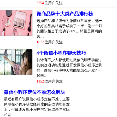
3254
位用户关注
项目：用于查看小程序的属性，修改小程序的配置，将小程
微商品牌十大类产品排行榜
序的代码提交给微信服务器。
选择产品和品牌作为微商非常重要。选一
开发工具还提供了一个简单的模拟器(在页面的左侧)。开发人
个好的品类相当于成功了一半，选一个好
员可以使用模拟器来模拟用户在计算机上的和使用，并提供
的团队相当于成功了80%。销量是微商的
风…
后台模拟、多媒体播放器调试、缓存数据处理等功能。
1817
位用户关注
5.懂得开发小程序的程序员可以在这一步自己开发。不懂编程
4个微信小程序聊天技巧
的小白可以登录微信小程序制作平台instant application的制作
估计有不少人都使用过微信的聊天功能，
小程序。有很多小程序模板，可以根据自己的需要选择一个
其实这项功能是通过开发微信小程序达到
模板制作。
的，微信小程序聊天功能要怎么开发?一
起来…
6.生产完成后，单击“生成”按钮。然后选择“打包小程序”小程
1152
位用户关注
序的标准代码包。
微信小程序定位不准怎么解决
7.回到微信web开发工具，在“项目目录”一栏选择的代码包。
最近有用户说微信小程序定位不准，主要
打开后可以看到小程序的预览效果。
体现在小程序获取经纬度的定位功能开发
上，但最终发现小程序的定位结果与实际
8.在“项目”页面，开发者可以查看小程序的基本属性，预览和
相差…