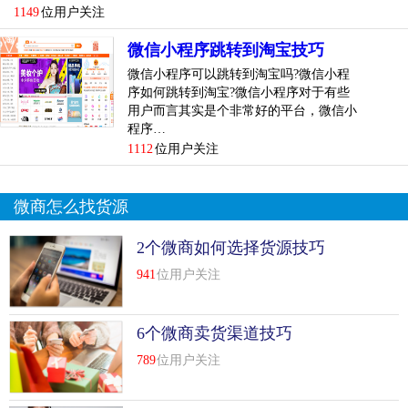
调试真实机器，或者向微信服务器提交新版本的小程序代
1149
位用户关注
码。服务器收到代码后，管理员可以通过公共平台提交新版
微信小程序跳转到淘宝技巧
本进行审查。
微信小程序可以跳转到淘宝吗?微信小程
以上是使用小程序源代码的过程，也是开发小程序的全过
序如何跳转到淘宝?微信小程序对于有些
用户而言其实是个非常好的平台，微信小
程。微信小程序源代码怎么用你懂吗？在源代理网的小程序
程序…
频道搜索相关教程，尝试开发一个小程序，很快你就会发现
1112
位用户关注
微信小程序的源代码是怎么用的。
下面是题目的开头。什么是线上到线下的微信小程序？了解
微商怎么找货源
线上到线下的微信小程序。标题到此结束
2个微商如何选择货源技巧
微信小程序从在线到离线是什么？了解微信小程序在线到离
941
位用户关注
线。近年来，微信小程序越来越受欢迎，但许多人对微信小
程序知之甚少。微信小程序从在线到离线是什么？让我们了
解一下线上到线下的微信小程序。
6个微商卖货渠道技巧
789
位用户关注
1.小项目比较重要的价值在于权力下放
微信账号微信时代，每个人都有机会成为自媒体，极大地冲