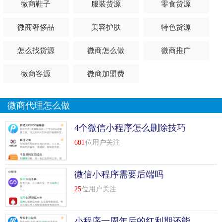
微商鞋子
服装货源
零食货源
能给线下和线上匹配带来多大帮助。因为现在的用户基本上
都是提前通过各种平台找到我们，然后我们才能提供产品或
微商奢侈品
美容护肤
特色货源
者服务。我觉得他们只正确理解了前半部分，并没有完全理
解后半部分。诚然，一个新的小程序在第一阶段需要通过各
怎么找货源
微商怎么做
微商推广
种平台和线下渠道积累第一批种子用户，但有了一定的用户
基础，小程序就会有自己的发挥空间。
微商客源
微商加盟费
4.离线场景应用的完整构想
微商代理怎么做
我们设想一个场景，加入一个健身俱乐部，如何更好的利用
小程序，实现线上线下自然融合的场景。
4个微信小程序怎么删除技巧
601
位用户关注
有个朋友和我分享了一个健身俱乐部的服务体验的小程序页
面，让我参与评价。看完之后很兴奋，想去健身俱乐部健
身，于是预约了下周的体验服务，在小程序里申请了体验
微信小程序需要后端吗
卡，然后收到了模板消息。去商店体验服务后，手机自动收
25
位用户关注
到服务完成的消息，提醒我评价服务。如果我很喜欢，可以
和朋友分享。朋友花完之后，我还可以得到优惠券。
小程序一周年后的红利期还能